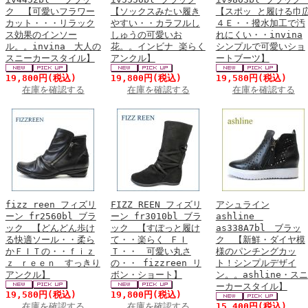
ク 【可愛いフラワー
【ソックスみたい履き
【スポッ と履ける巾
カット・・・リラック
やすい・・カラフルし
４Ｅ・・撥水加工で汚
ス効果のインソー
しゅうの可愛いお
れにくい・・invina
ル。。invina 大人の
花。。インビナ 楽らく
シンプルで可愛いショ
スニーカースタイル】
アンクル】
ートブーツ】
19,800円
(税込)
19,800円
(税込)
19,580円
(税込)
在庫を確認する
在庫を確認する
在庫を確認する
fizz reen フィズリ
FIZZ REEN フィズリ
アシュライン
ーン fr2560bl ブラ
ーン fr3010bl ブラ
ashline
ック 【どんどん歩け
ック 【すぽっと履け
as338A7bl ブラッ
る快適ソール・・柔ら
て・・楽らく ＦＩ
ク 【新鮮・ダイヤ模
かＦＩＴの・・ｆｉｚ
Ｔ・・ 可愛い丸さ
様のパンチングカッ
ｚ ｒｅｅｎ すっきり
の・・ fizzreen リ
ト！シンプルデザイ
アンクル】
ボン・ショート】
ン。。ashline・スニ
ーカースタイル】
19,580円
(税込)
19,800円
(税込)
在庫を確認する
在庫を確認する
15,400円
(税込)