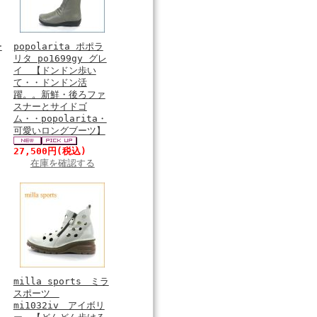
ー
popolarita ポポラ
リタ po1699gy グレ
イ 【ドンドン歩い
て・・ドンドン活
躍。。新鮮・後ろファ
スナーとサイドゴ
ム・・popolarita・
可愛いロングブーツ】
27,500円
(税込)
在庫を確認する
milla sports ミラ
スポーツ
mi1032iv アイボリ