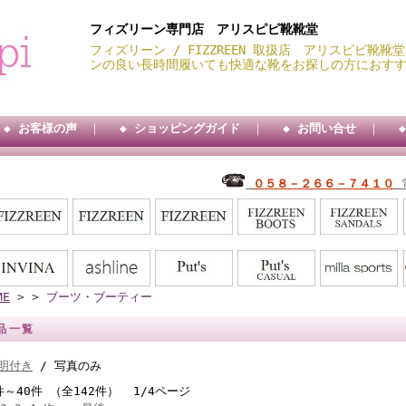
フィズリーン専門店 アリスピピ靴靴堂
フィズリーン / FIZZREEN 取扱店 アリスピピ靴
ンの良い長時間履いても快適な靴をお探しの方におす
◆ お客様の声
｜
◆ ショッピングガイド
｜
◆ お問い合せ
｜
０５８－２６６－７４１０
ME
> > ブーツ・ブーティー
品一覧
料サービス・・ ★★ 代引手数料３００円・・
明付き
/ 写真のみ
件～40件 （全142件） 1/4ページ