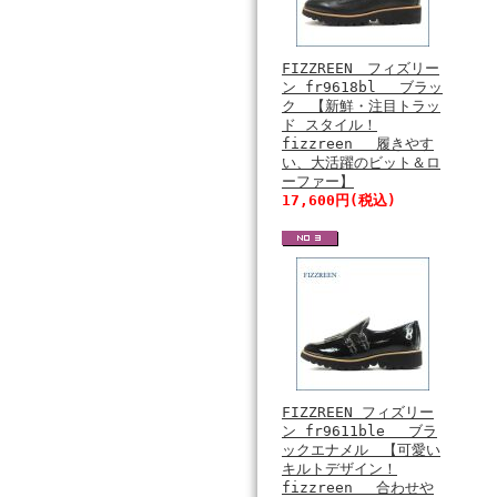
FIZZREEN フィズリー
ン fr9618bl ブラッ
ク 【新鮮・注目トラッ
ド スタイル！
fizzreen 履きやす
い、大活躍のビット＆ロ
ーファー】
17,600円(税込)
FIZZREEN フィズリー
ン fr9611ble ブラ
ックエナメル 【可愛い
キルトデザイン！
fizzreen 合わせや