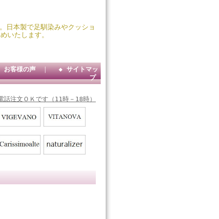
靴堂。日本製で足馴染みやクッショ
すめいたします。
◆ お客様の声
｜
◆ サイトマッ
プ
電話注文ＯＫです（11時－18時）