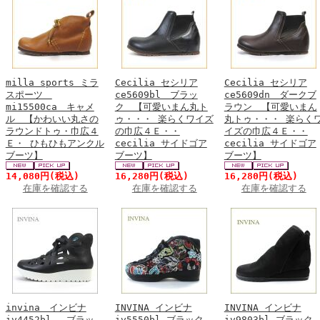
milla sports ミラ
Cecilia セシリア
Cecilia セシリア
スポーツ
ce5609bl ブラッ
ce5609dn ダークブ
mi15500ca キャメ
ク 【可愛いまん丸ト
ラウン 【可愛いまん
ル 【かわいい丸さの
ゥ・・・ 楽らくワイズ
丸トゥ・・・ 楽らく
ラウンドトゥ・巾広４
の巾広４Ｅ・・
イズの巾広４Ｅ・・
Ｅ・ ひもひもアンクル
cecilia サイドゴア
cecilia サイドゴア
ブーツ】
ブーツ】
ブーツ】
14,080円
(税込)
16,280円
(税込)
16,280円
(税込)
在庫を確認する
在庫を確認する
在庫を確認する
invina インビナ
INVINA インビナ
INVINA インビナ
iv4452bl ブラッ
iv5550bl ブラック
iv9803bl ブラッ