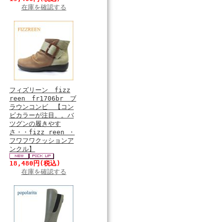
在庫を確認する
フィズリーン fizz
reen fr1706br ブ
ラウンコンビ 【コン
ビカラーが注目。。バ
ツグンの履きやす
さ・・fizz reen ・
フワフワクッションア
ンクル】
18,480円
(税込)
在庫を確認する