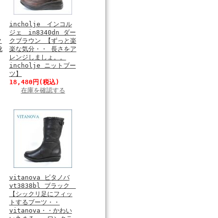
incholje インコル
ジェ in8340dn ダー
ク
クブラウン 【ずっと楽
靴
楽な気分・・ 長さをア
レンジしましょ。。
incholje ニットブー
ツ】
18,480円
(税込)
在庫を確認する
vitanova ビタノバ
vt3838bl ブラック
【シックリ足にフィッ
トするブーツ・・
vitanova・・かわい