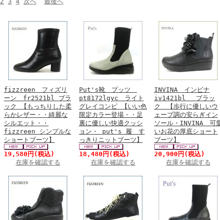
2
3
4
次へ
最後へ
fizzreen フィズリ
Put's靴 プッツ
INVINA インビナ
ーン fr2521bl ブラ
pt8172lgyc ライト
iv1421bl ブラッ
ック 【もっちりした柔
グレイコンビ 【いい色
ク 【歩行に優しいウ
らかレザー・・綺麗な
限定カラー登場・・足
ェーブ調の安らぎイン
シルエット・・
裏に優しい快適クッシ
ソール・INVINA 可
fizzreen シンプルな
ョン・ put's 履 す
いお花の厚底ショート
ショートブーツ】
っきりニットブーツ】
ブーツ】
19,580円
(税込)
18,480円
(税込)
20,900円
(税込)
在庫を確認する
在庫を確認する
在庫を確認する