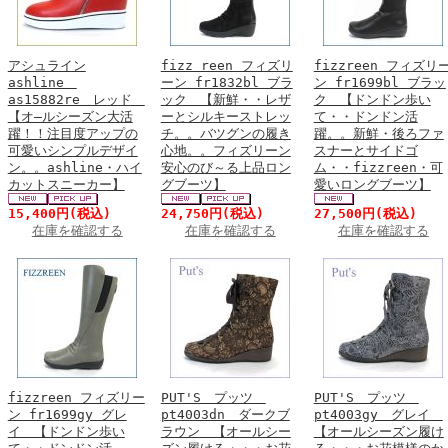
アシュライン
fizz reen フィズリ
fizzreen フィズリ
ashline
ーン fr1832bl ブラ
ン fr1699bl ブラッ
as15882re レッド
ック 【新鮮・・レザ
ク 【ドンドン歩い
【オ―ルシーズン大活
ーとシルキーストレッ
て・・ドンドン活
躍！！注目度アップの
チ。。バツグンの履き
躍。。新鮮・後ろファ
可愛いシンプルデザイ
心地。。フィズリーン
スナーとサイドゴ
ン。。ashline・ハイ
安心のび～る上品ロン
ム・・fizzreen・可
カットスニーカー】
グブーツ】
愛いロングブーツ】
15,400円
(税込)
24,750円
(税込)
27,500円
(税込)
在庫を確認する
在庫を確認する
在庫を確認する
fizzreen フィズリー
PUT'S プッツ
PUT'S プッツ
ン fr1699gy グレ
pt4003dn ダークブ
pt4003gy グレイ
イ 【ドンドン歩い
ラウン 【オールシー
【オールシーズン履け