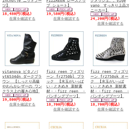
incholje ニットブー
FIZZREEN レースアッ
グメッシュ。。vige
ツ】
プ ショート】
vano すっきり上品
ニーカー】
18,480円
(税込)
19,580円
(税込)
在庫を確認する
在庫を確認する
24,200円
(税込)
在庫を確認する
vitanova ビタノバ
fizz reen フィズリ
fizz reen フィズリ
vt6534dn ダークブラ
ーン fr2750bl ブラ
ーン fr2750ok オー
ウン 【しっとり高級
ック 【水玉がいっぱ
ク 【水玉がいっぱ
やわらかレザーの ワン
い・ときめき 新鮮素
い・ときめき 新鮮素
クラス上の履き心地】
材・・fizz reen ・
材・・fizz reen 
パンチングブーツ】
パンチングブーツ】
19,800円
(税込)
在庫を確認する
18,700円
(税込)
18,700円
(税込)
在庫を確認する
在庫を確認する