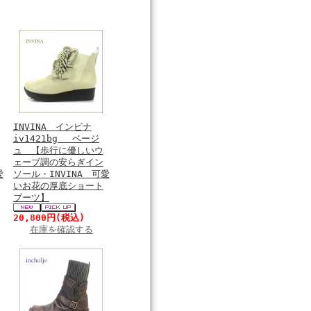
INVINA インビナ
iv1421bg ベージ
ュ 【歩行に優しいウ
ェーブ調の安らぎイン
愛
ソール・INVINA 可愛
いお花の厚底ショート
ブーツ】
20,800円
(税込)
在庫を確認する