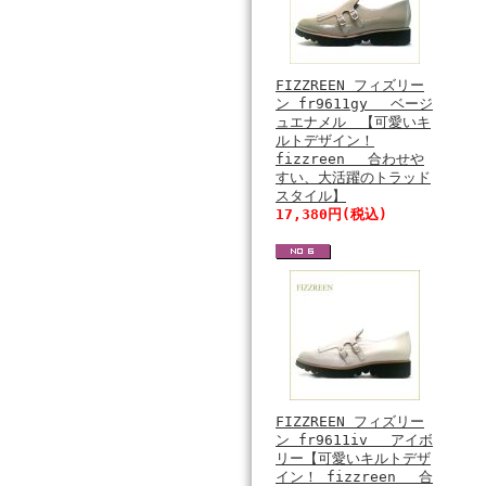
FIZZREEN フィズリー
ン fr9611gy ベージ
ュエナメル 【可愛いキ
ルトデザイン！
fizzreen 合わせや
すい、大活躍のトラッド
スタイル】
17,380円(税込)
FIZZREEN フィズリー
ン fr9611iv アイボ
リー【可愛いキルトデザ
イン！ fizzreen 合