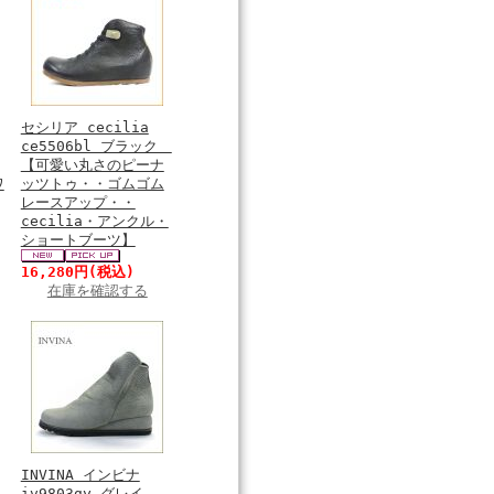
セシリア cecilia
ce5506bl ブラック
【可愛い丸さのピーナ
ワ
ッツトゥ・・ゴムゴム
レースアップ・・
cecilia・アンクル・
ショートブーツ】
16,280円
(税込)
在庫を確認する
INVINA インビナ
ク
iv9803gy グレイ