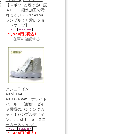
広
【スポッ と履ける巾広
４Ｅ・・撥水加工で汚
れにくい・・invina
シンプルで可愛いショ
ートブーツ】
19,580円
(税込)
在庫を確認する
アシュライン
ashline
as338A7wt ホワイト
パール 【新鮮・ダイ
ヤ模様のパンチングカ
ット！シンプルデザイ
ン。。ashline・スニ
ーカースタイル】
15,400円
(税込)