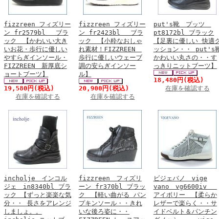
fizzreen フィズリー
fizzreen フィズリー
put's靴 プッツ
ン fr2579bl ブラ
ン fr2423bl ブラ
pt8172bl ブラック
ック 【かわいい大き
ック 【小粋なおしゃ
【足裏に優しい 快適
いお花・歩行に優しい
れ素材！FIZZREEN
ッション・・ put's
やすらぎインソール・
歩行に優しいウェーブ
かわいい丸さの・・す
FIZZREEN 新厚底シ
調の安らぎインソー
っきりニットブーツ】
ョートブーツ】
ル】
18,480円
(税込)
19,580円
(税込)
20,900円
(税込)
在庫を確認する
在庫を確認する
在庫を確認する
incholje インコル
fizzreen フィズリ
ビジェバノ vige
ジェ in8340bl ブラ
ーン fr370bl ブラッ
vano vg6600iv
ック 【ずっと楽楽な気
ク 【軽い曲がる パン
アイボリー 【柔らか
分・・ 長さをアレンジ
プキンソール・・きれ
レザーで楽らく・・サ
しましょ。。
いな後ろ姿に・・
イドベルト＆パンチン