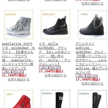
在庫を確認する
popolarita ポポラ
ミラ milla
アシュライン
リタ po1442Awt ホ
mi7032bl ブラッ
ashline
ワイト 【足裏きもち
ク 【おしゃれＷジッ
as9225gy グレイ
いい・・フワフワ
パー・・軽い作り
【可愛いリップカット
感・・popolarita・
の・・milla・・アン
のデザイン。。ふわも
パンチドゥフラワー厚
クルショート】
こラビットファー・・
底レースアップ】
ashline・暖かアンク
17,380円
(税込)
ルブーツ】
21,780円
(税込)
在庫を確認する
在庫を確認する
17,380円
(税込)
在庫を確認する