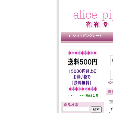
◆ ショッピングカート
｜
HO
商
★★ 全国一律送料５００円・・ ★★ 商品１５０００円以上送
説
商品検索
1