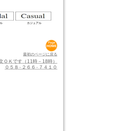
ル
カジュアル
最初のページに戻る
文ＯＫです（11時－18時）
０５８‐２６６‐７４１０