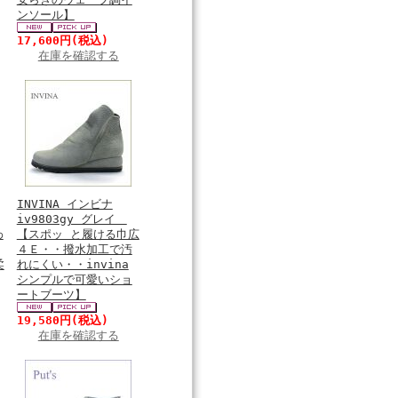
ンソール】
17,600円
(税込)
在庫を確認する
INVINA インビナ
iv9803gy グレイ
わ
【スポッ と履ける巾広
４Ｅ・・撥水加工で汚
柔
れにくい・・invina
シンプルで可愛いショ
ートブーツ】
19,580円
(税込)
在庫を確認する