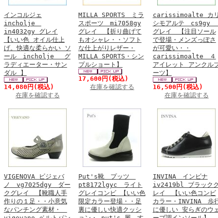
インコルジェ
MILLA SPORTS ミラ
carissimoalte カ
incholje
スポーツ mi7058gy
シモアルテ cs9g
in4032gy グレイ
グレイ 【折り曲げて
グレイ 【注目ソール
【いい色 オイル仕上
もオシャレ・・ソフト
で登場・メンズっぽさ
げ。快適な柔らかい ソ
な仕上がりレザー・
が可愛い・・
ール incholje グ
MILLA SPORTS・シン
carissimoalte ４
ラディエーター・サン
プルショート】
アイレット アンクル
ダル 】
ーツ】
17,600円
(税込)
14,080円
(税込)
在庫を確認する
16,500円
(税込)
在庫を確認する
在庫を確認する
VIGENOVA ビジェバ
Put's靴 プッツ
INVINA インビナ
ノ vg7025dgy ダー
pt8172lgyc ライト
iv2419bl ブラック
クグレイ 【靴職人手
グレイコンビ 【いい色
レイ 【いい色コンビ
作りの１足・・小意気
限定カラー登場・・足
カラー・INVINA 歩
なパンチング素材・
裏に優しい快適クッシ
に優しい 安らぎのウ
vigevano ベルトパン
ョン・ put's 履 す
ーブ調インソール】