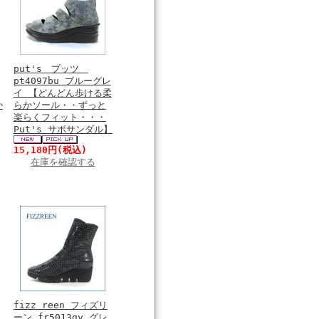
put's プッツ
pt4097bu ブルーグレ
イ 【どんどん歩ける柔
か
らかソール・・ずっと
楽らくフィット・・・
Put's サボサンダル】
15,180円
(税込)
在庫を確認する
fizz reen フィズリ
ーン fr5013gy グレ