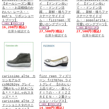
【オールシーズン履け
イ 【ドンドン歩い
イ 【ドンドン歩い
る・・・お花模様のか
て・・ドンドン活
て・・ドンドン活
わいい レース・・
躍。。新鮮・後ろファ
躍。。新鮮・後ろファ
put's リボンショー
スナーとサイドゴ
スナーとサイドゴ
トブーツ】
ム・・fizzreen・可
ム・・popolarita・
愛いロングブーツ】
可愛いロングブーツ】
16,280円
(税込)
在庫を確認する
27,500円
(税込)
27,500円
(税込)
在庫を確認する
在庫を確認する
carissimo alte カ
fizz reen フィズリ
リシモアルテ
ーン fr2707gy ライ
cs96262gy グレイ
トグレイ 【かわいい
【靴がもっと好きにな
上品リボン・・楽らく
る＊＊＊おしゃれスタ
ＦＩＴの・・ＦＩＺＺ
ッズ＊＊＊
ＲＥＥＮ・・２重クッ
carissimo alte フ
ション・パンプス】
ァッショニスタのスニ
14,300円
(税込)