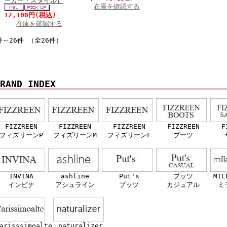
ーカー・スタイル】
在庫を確認する
12,100円
(税込)
在庫を確認する
件～26件 （全26件）
RAND INDEX
FIZZREEN
FIZZREEN
FIZZREEN
FIZZREEN
F
フィズリーンP
フィズリーンM
フィズリーンF
ブーツ
INVINA
ashline
Put's
プッツ
MIL
インビナ
アシュライン
プッツ
カジュアル
ミ
arisssimoalte
naturalizer