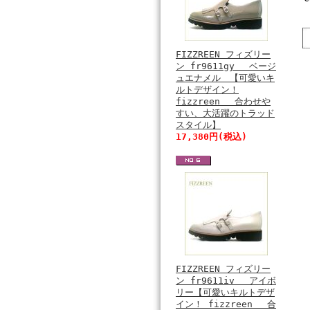
FIZZREEN フィズリー
ン fr9611gy ベージ
ュエナメル 【可愛いキ
ルトデザイン！
fizzreen 合わせや
すい、大活躍のトラッド
スタイル】
17,380円(税込)
FIZZREEN フィズリー
ン fr9611iv アイボ
リー【可愛いキルトデザ
イン！ fizzreen 合