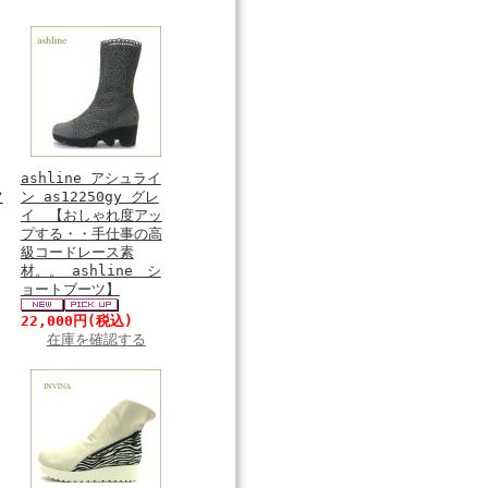
ashline アシュライ
フ
ン as12250gy グレ
イ 【おしゃれ度アッ
プする・・手仕事の高
級コードレース素
材。。 ashline シ
ョートブーツ】
22,000円
(税込)
在庫を確認する