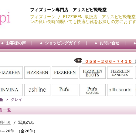
フィズリーン専門店 アリスピピ靴靴堂
フィズリーン / FIZZREEN 取扱店 アリスピピ靴
ンの良い長時間履いても快適な靴をお探しの方におす
◆ お客様の声
｜
◆ ショッピングガイド
｜
◆ お問い合せ
｜
０５８－２６６－７４１０
ME
> グレイ
品一覧
上送料サービス・・ ★★ 代引手数料３００円・・
明付き
/ 写真のみ
件～26件 （全26件）