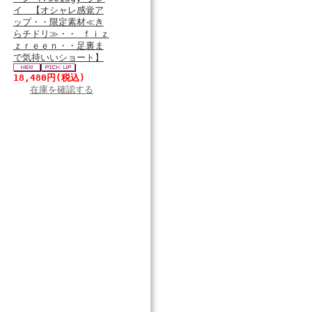
イ 【オシャレ感覚ア
ップ・・限定素材≪き
らチドリ≫・・ ｆｉｚ
ｚｒｅｅｎ・・足裏ま
で気持いいショート】
18,480円
(税込)
在庫を確認する