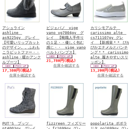
アシュライン
ビジェバノ vige
カリシモアルテ
ashline
vano vg7004gy グ
carissimo alte
as9225gy グレイ
レイ 【靴職人手作り
cs711107gy グレ
【可愛いリップカット
の１足・・優しく包む
イ 【新感覚＊＊ ぴ
のデザイン。。ふわも
感じ・・ vige vano
ぴかエナメルとパンチ
こラビットファー・・
ベルトパンプス】
ング＊＊ carissimo
ashline・暖かアンク
alte 履きやすいスリ
21,780円
(税込)
ルブーツ】
ッポン】
在庫を確認する
17,380円
(税込)
13,200円
(税込)
在庫を確認する
在庫を確認する
PUT'S プッツ
fizzreen フィズリー
popolarita ポポラ
pt4003gy グレイ
ン fr1699gy グレ
リタ po1699gy グレ