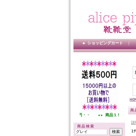
◆ ショッピングカート
｜
HO
商
★★ 全国一律送料５００円・・ ★★ 商品１５０００円以
説
商品検索
1