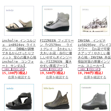
incholje インコルジ
FIZZREEN フィズリー
INVINA インビナ
ェ in8924gy ライト
ン fr2579gy ライ
iv50295gy グレイ
グレイ 【横幅が調整
トグレイ 【かわいい
ラワー 【お花で可愛
できるからぴったりフ
大きいお花・歩行に優
さアップ！やさしい履
ィット 安心の履き心地
しいやすらぎインソー
き心地・INVINA 外反
incholje コンフォ
ル・FIZZREEN 履き
母趾対策の厚層インソ
ート サンダル】
やすい厚底ブーツ】
ール スニーカー】
15,180円
(税込)
19,580円
(税込)
18,700円
(税込)
在庫を確認する
在庫を確認する
在庫を確認する