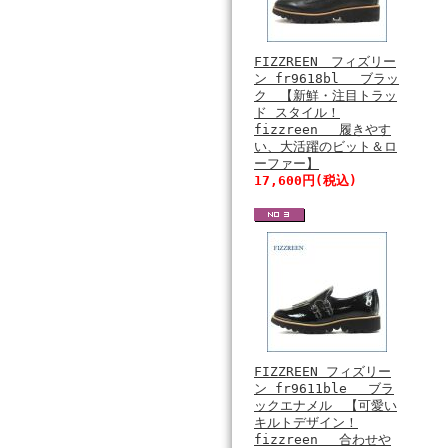
FIZZREEN フィズリー
ン fr9618bl ブラッ
ク 【新鮮・注目トラッ
ド スタイル！
fizzreen 履きやす
い、大活躍のビット＆ロ
ーファー】
17,600円(税込)
FIZZREEN フィズリー
ン fr9611ble ブラ
ックエナメル 【可愛い
キルトデザイン！
fizzreen 合わせや