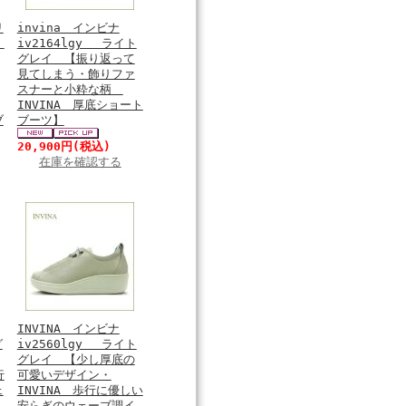
リ
invina インビナ
y
iv2164lgy ライト
グレイ 【振り返って
見てしまう・飾りファ
スナーと小粋な柄
INVINA 厚底ショート
ブ
ブーツ】
20,900円
(税込)
在庫を確認する
INVINA インビナ
グ
iv2560lgy ライト
グレイ 【少し厚底の
行
可愛いデザイン・
ェ
INVINA 歩行に優しい
安らぎのウェーブ調イ