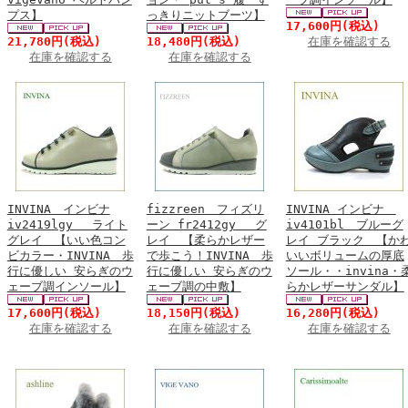
プス】
っきりニットブーツ】
17,600円
(税込)
21,780円
(税込)
18,480円
(税込)
在庫を確認する
在庫を確認する
在庫を確認する
INVINA インビナ
fizzreen フィズリ
INVINA インビナ
iv2419lgy ライト
ーン fr2412gy グ
iv4101bl ブルーグ
グレイ 【いい色コン
レイ 【柔らかレザー
レイ ブラック 【か
ビカラー・INVINA 歩
で歩こう！INVINA 歩
いいボリュームの厚底
行に優しい 安らぎのウ
行に優しい 安らぎのウ
ソール・・invina・
ェーブ調インソール】
ェーブ調の中敷】
らかレザーサンダル】
17,600円
(税込)
18,150円
(税込)
16,280円
(税込)
在庫を確認する
在庫を確認する
在庫を確認する