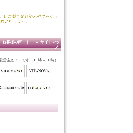
靴堂。日本製で足馴染みやクッショ
すめいたします。
◆ お客様の声
｜
◆ サイトマッ
プ
電話注文ＯＫです（11時－18時）