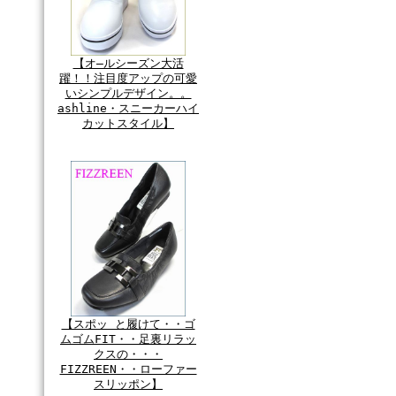
【オ―ルシーズン大活
躍！！注目度アップの可愛
いシンプルデザイン。。
ashline・スニーカーハイ
カットスタイル】
【スポッ と履けて・・ゴ
ムゴムFIT・・足裏リラッ
クスの・・・
FIZZREEN・・ローファー
スリッポン】