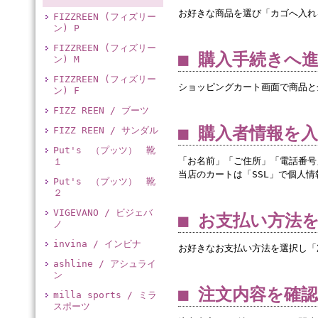
お好きな商品を選び「カゴへ入れ
FIZZREEN (フィズリー
ン) P
FIZZREEN (フィズリー
■ 購入手続きへ
ン) M
FIZZREEN (フィズリー
ショッピングカート画面で商品と
ン) F
FIZZ REEN / ブーツ
■ 購入者情報を
FIZZ REEN / サンダル
Put's （プッツ） 靴
「お名前」「ご住所」「電話番号
１
当店のカートは「SSL」で個人
Put's （プッツ） 靴
２
VIGEVANO / ビジェバ
■ お支払い方法
ノ
invina / インビナ
お好きなお支払い方法を選択し「
ashline / アシュライ
ン
■ 注文内容を確
milla sports / ミラ
スポーツ