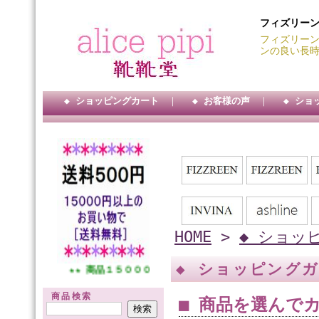
フィズリー
フィズリーン
ンの良い長
◆ ショッピングカート
｜
◆ お客様の声
｜
◆ ショ
HOME
>
◆ ショッ
◆ ショッピング
円・・ ★★ 商品１５０００円以上送料サービス・・ ★★ 代引手数料３０
商品検索
■ 商品を選んで