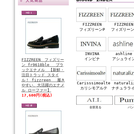
◇ 人気商品
FIZZREEN
FIZZREEN
フィズリーンP
フィズリーン
INVINA
ashline
インビナ
アシュライ
FIZZREEN フィズリー
ン fr9618ble ブラ
ックエナメル 【新鮮・
注目トラッド スタイ
ル！ fizzreen 履き
Carisssimoalte
naturali
やすい、大活躍のエナメ
カリシモアルテ
ナチュララ
ル ローファー】
17,600円(税込)
全部見る
パン