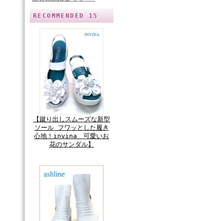
RECOMMENDED 15
【蹴り出しスムーズな新型
ソール フワッとした履き
心地！invina 可愛いお
花のサンダル】