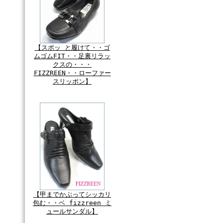
【スポッ と履けて・・ゴ
ムゴムFIT・・足裏リラッ
クスの・・・
FIZZREEN・・ローファー
スリッポン】
【甲までかぶってシッカリ
包む・・ベ fizzreen ミ
ュールサンダル】