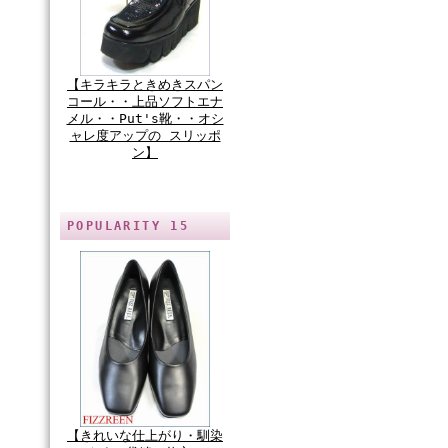
【キラキラときめきスパン
コール・・上品ソフトエナ
メル・・Put's靴・・オシ
ャレ度アップの スリッポ
ン】
POPULARITY 15
【きれいな仕上がり・馴染