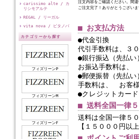
注文内容をご確認ください。間違
carissimo alte / カ
ご注文完了！ありがとうございま
リシモアルテ
REGAL / リーガル
vita nova / ビタノバ
■ お支払方法
カテゴリーから探す
●代金引換
代引手数料は、３
●銀行振込（先払い
お振込手数料は、
フィズリーンP
●郵便振替（先払い
手数料は、 お客
●クレジットカード
フィズリーンM
■ 送料全国一律
送料は全国一律５
フィズリーンF
【１５０００円以
■ ポイントご利