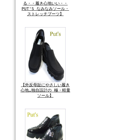
る・・履き心地いい・・
PUT'S なみなみソール・
ストレッチブーツ】
【外反母趾にやさしい履き
心地…独自設計の 極・軽量
ソール】