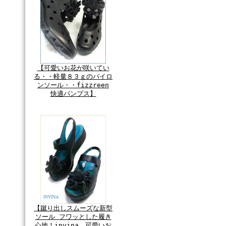
【可愛いお花が咲いてい
る・・軽量８３ｇのパイロ
ンソール・・fizzreen
快適パンプス】
【蹴り出しスムーズな新型
ソール フワッとした履き
心地！invina 可愛いお