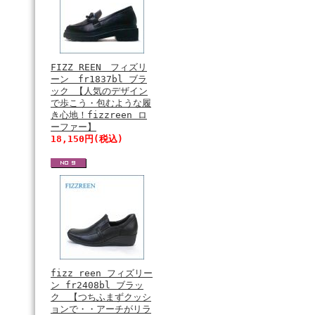
FIZZ REEN フィズリ
ーン fr1837bl ブラ
ック 【人気のデザイン
で歩こう・包むような履
き心地！fizzreen ロ
ーファー】
18,150円(税込)
fizz reen フィズリー
ン fr2408bl ブラッ
ク 【つちふまずクッシ
ョンで・・アーチがリラ