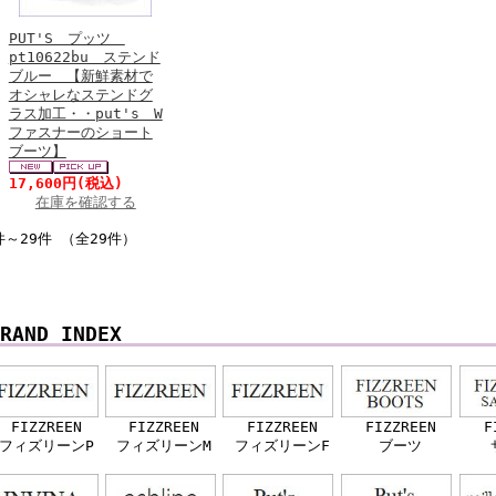
PUT'S プッツ
pt10622bu ステンド
ブルー 【新鮮素材で
オシャレなステンドグ
ラス加工・・put's W
ファスナーのショート
ブーツ】
17,600円
(税込)
在庫を確認する
件～29件 （全29件）
RAND INDEX
FIZZREEN
FIZZREEN
FIZZREEN
FIZZREEN
F
フィズリーンP
フィズリーンM
フィズリーンF
ブーツ