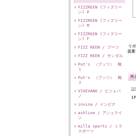
FIZZREEN (フィズリー
ン) P
FIZZREEN (フィズリー
ン) M
FIZZREEN (フィズリー
ン) F
リボ
FIZZ REEN / ブーツ
提案
FIZZ REEN / サンダル
Put's （プッツ） 靴
１
商
Put's （プッツ） 靴
２
説
VIGEVANO / ビジェバ
ノ
1
invina / インビナ
ashline / アシュライ
ン
milla sports / ミラ
スポーツ