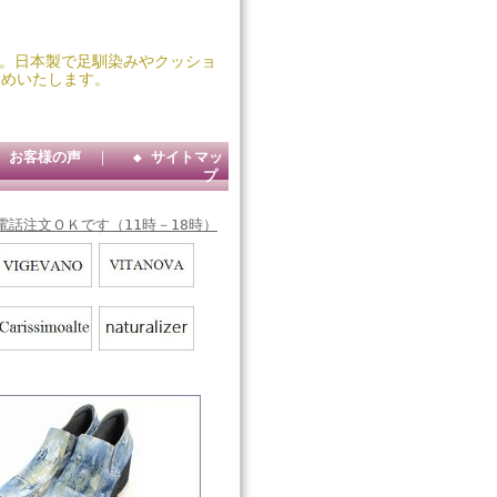
靴堂。日本製で足馴染みやクッショ
すめいたします。
◆ お客様の声
｜
◆ サイトマッ
プ
電話注文ＯＫです（11時－18時）