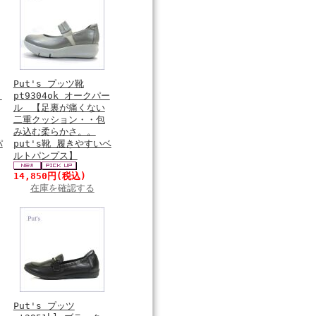
Put's プッツ靴
ク
pt9304ok オークパー
ル 【足裏が痛くない
二重クッション・・包
み込む柔らかさ。。
パ
put's靴 履きやすいベ
ルトパンプス】
14,850円
(税込)
在庫を確認する
Put's プッツ