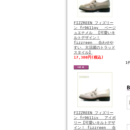
FIZZREEN フィズリー
ン fr9611gy ベージ
ュエナメル 【可愛いキ
ルトデザイン！
fizzreen 合わせや
すい、大活躍のトラッド
スタイル】
17,380円(税込)
1
B
FIZZREEN フィズリー
ン fr9611iv アイボ
リー【可愛いキルトデザ
イン！ fizzreen 合