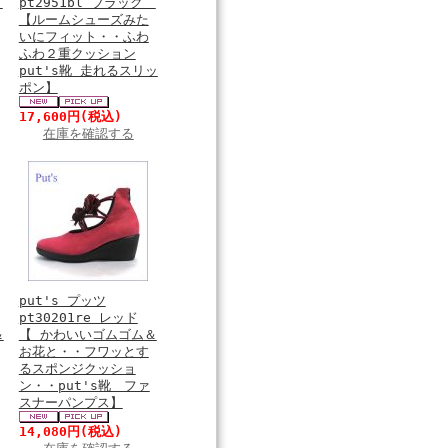
ク
pt2951bl ブラック
【ルームシューズみた
いにフィット・・ふわ
ふわ２重クッション
put's靴 走れるスリッ
ポン】
17,600円
(税込)
在庫を確認する
put's プッツ
pt30201re レッド
＆
【 かわいいゴムゴム＆
お花と・・フワッとす
るスポンジクッショ
ン・・put's靴 ファ
スナーパンプス】
14,080円
(税込)