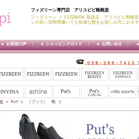
フィズリーン専門店 アリスピピ靴靴堂
フィズリーン / FIZZREEN 取扱店 アリスピピ靴
ンの良い長時間履いても快適な靴をお探しの方におす
◆ お客様の声
｜
◆ ショッピングガイド
｜
◆ お問い合せ
｜
０５８－２６６－７４１０
ME
> Put's （プッツ） 靴 １
送料サービス・・ ★★ 代引手数料３００円・・