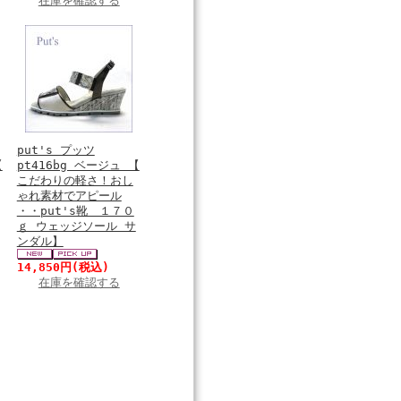
在庫を確認する
put's プッツ
【
pt416bg ベージュ 【
こだわりの軽さ！おし
ゃれ素材でアピール
・・put's靴 １７０
ｇ ウェッジソール サ
ンダル】
14,850円
(税込)
在庫を確認する