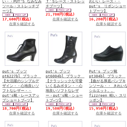
い・・PUT'S なみなみ
Ｔ’Ｓレース・ストレッ
わいい レース・・
ソール・ストレッチブ
チブーツ】
put's リボンショー
ーツ】
トブーツ】
21,780円
(税込)
17,600円
(税込)
在庫を確認する
16,280円
(税込)
在庫を確認する
在庫を確認する
put's プッツ
put's プッツ
Put's プッツ靴
pt6227bl ブラック
pt6004bl ブラック
pt304bl ブラック
【大活躍のシンプルデ
【クラッシックな可愛
【曲がる厚底パンプキ
ザイン・・心地良いソ
いくるみボタン・・心
ンソール・・ きれい
フトなレザー・・
地良いソフトなレザ
シルエット。。
put's靴・レースアッ
ー・put's靴・ショー
fizzreen 軽い スリ
プショートブ―ツ】
トブ―ツ】
ッポン】
18,700円
(税込)
19,580円
(税込)
15,950円
(税込)
在庫を確認する
在庫を確認する
在庫を確認する