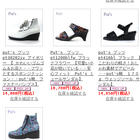
在庫を確認する
put's プッツ
Put's プッツ
put's プッツ
pt30202iv アイボリ
pt1200blfw ブラッ
pt416bl ブラック 
ー 【 かわいいゴムゴ
クフラワー 【可愛い小
こだわりの軽さ！おし
ム＆お花と・・フワッ
花が咲いている・・安
ゃれ素材でアピール
とするスポンジクッシ
心フィット Put's ミ
・・put's靴 １７０
ョン・・put's靴 フ
ュールサンダル】
ｇ ウェッジソール サ
ァスナーパンプス】
ンダル】
10,780円
(税込)
14,080円
(税込)
在庫を確認する
14,850円
(税込)
在庫を確認する
在庫を確認する