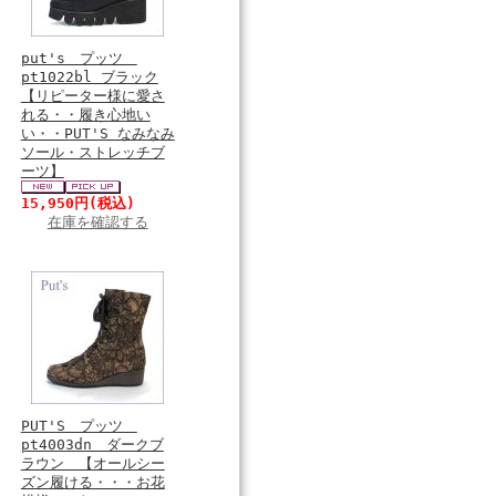
put's プッツ
pt1022bl ブラック
【リピーター様に愛さ
れる・・履き心地い
い・・PUT'S なみなみ
ソール・ストレッチブ
ーツ】
15,950円
(税込)
在庫を確認する
PUT'S プッツ
pt4003dn ダークブ
ラウン 【オールシー
ズン履ける・・・お花