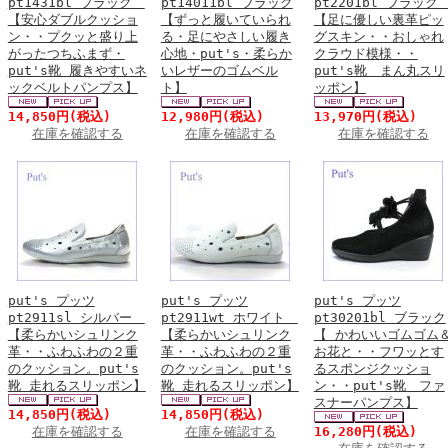
pt1431bl ブラック
pt14011bl ブラック
pt2201bl ブラッ
【安心ダブルクッショ
【ずっと履いていられ
【足に優しい裏革ピッ
ン・・プクッと盛り上
る・足にやさしい履き
グスキン・・おしゃれ
がったつちふまず・
心地・put's・柔らか
クラウド模様・・
put's靴 履きやすいネ
いレザーのゴムベル
put's靴 まん丸スリ
ックベルトパンプス】
ト】
ッポン】
14,850円
(税込)
12,980円
(税込)
13,970円
(税込)
在庫を確認する
在庫を確認する
在庫を確認する
put's プッツ
put's プッツ
put's プッツ
pt2911sl シルバー
pt2911wt ホワイト
pt30201bl ブラック
【柔らかいシュリンク
【柔らかいシュリンク
【 かわいいゴムゴム
革・・ふわふわの２重
革・・ふわふわの２重
お花と・・フワッとす
のクッション。put's
のクッション。put's
るスポンジクッショ
靴 走れるスリッポン】
靴 走れるスリッポン】
ン・・put's靴 ファ
スナーパンプス】
14,850円
(税込)
14,850円
(税込)
在庫を確認する
在庫を確認する
16,280円
(税込)