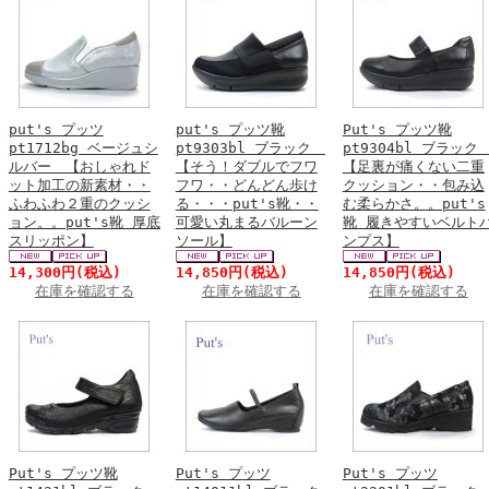
put's プッツ
put's プッツ靴
Put's プッツ靴
pt1712bg ベージュシ
pt9303bl ブラック
pt9304bl ブラッ
ルバー 【おしゃれド
【そう！ダブルでフワ
【足裏が痛くない二重
ット加工の新素材・・
フワ・・どんどん歩け
クッション・・包み込
ふわふわ２重のクッシ
る・・・put's靴・・
む柔らかさ。。put's
ョン。。put's靴 厚底
可愛い丸まるバルーン
靴 履きやすいベルト
スリッポン】
ソール】
ンプス】
14,300円
(税込)
14,850円
(税込)
14,850円
(税込)
在庫を確認する
在庫を確認する
在庫を確認する
Put's プッツ靴
Put's プッツ
Put's プッツ