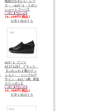
模様のかわいい レー
ス・・put's リボン
ショートブーツ】
16,280円
(税込)
在庫を確認する
put's プッツ
pt1712bl ブラック
【ふわふわ２重のクッ
な
ション・・シンプルデ
ザイン・put's靴 厚底
スリッポン】
14,300円
(税込)
在庫を確認する