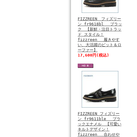
FIZZREEN フィズリー
ン fr9618bl ブラッ
ク 【新鮮・注目トラッ
ド スタイル！
fizzreen 履きやす
い、大活躍のビット＆ロ
ーファー】
17,600円(税込)
FIZZREEN フィズリー
ン fr9611ble ブラ
ックエナメル 【可愛い
キルトデザイン！
fizzreen 合わせや