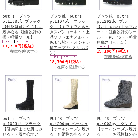
put's プッツ
プッツ靴 put's
プッツ靴 put's
pt1193bl ブラック
pt1197bl ブラッ
pt1292de ブル―
【外反母趾にやさしい
ク 【キラキラときめ
【おしゃれな上品ブル
履き心地…独自設計の
きスパンコール・・上
ー・・独自設計のソー
極・軽量ソール】
品ソフトエナメル・・
ル・・PUT'S・・軽量
Put's靴・・オシャレ
厚底スリッポン】
13,750円
(税込)
度アップの スリッポ
在庫を確認する
15,180円
(税込)
ン】
在庫を確認する
18,700円
(税込)
在庫を確認する
put's プッツ
PUT'S プッツ
PUT'S プッツ
pt1023bl ブラック
pt4200bg ベージュ
pt4003gy グレイ
【引き締まった脚にみ
【オールシーズン履け
【オールシーズン履け
せる・・履き心地い
る 伸縮性のあるＰＵ
る・・・お花模様のか