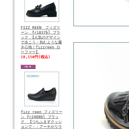
FIZZ REEN フィズリ
ーン fr1837bl ブラ
ック 【人気のデザイン
で歩こう・包むような履
き心地！fizzreen ロ
ーファー】
18,150円(税込)
fizz reen フィズリー
ン fr2408bl ブラッ
ク 【つちふまずクッシ
ョンで・・アーチがリラ