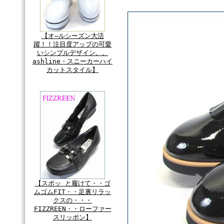
【オ―ルシーズン大活
躍！！注目度アップの可愛
いシンプルデザイン。。
ashline・スニーカーハイ
カットスタイル】
【スポッ と履けて・・ゴ
ムゴムFIT・・足裏リラッ
クスの・・・
FIZZREEN・・ローファー
スリッポン】