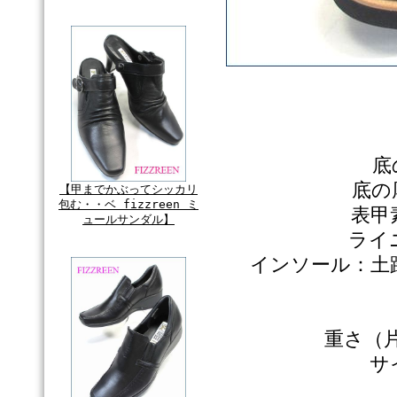
底
底の
【甲までかぶってシッカリ
包む・・ベ fizzreen ミ
表甲
ュールサンダル】
ライ
インソール：土
重さ（片
サ