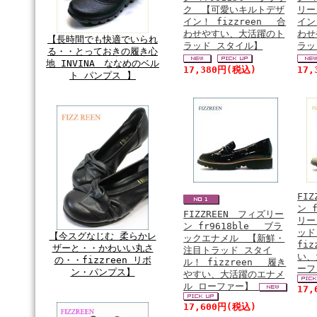
ク 【可愛いキルトデザ
リー
イン！ fizzreen 合
イン
わせやすい、大活躍のト
わせ
【長時間でも快適でいられ
ラッド スタイル】
ラッ
る・・とっておきの履き心
地 INVINA ななめのベル
17,380円(税込)
17
ト パンプス 】
FI
ン 
FIZZREEN フィズリー
リー
ン fr9618ble ブラ
ッド
【今スグなじむ 柔らかレ
ックエナメル 【新鮮・
fi
ザーと・・かわいい丸さ
注目トラッド スタイ
い、
の・・fizzreen リボ
ル！ fizzreen 履き
ー
ン・パンプス】
やすい、大活躍のエナメ
ル ローファー】
17
17,600円(税込)