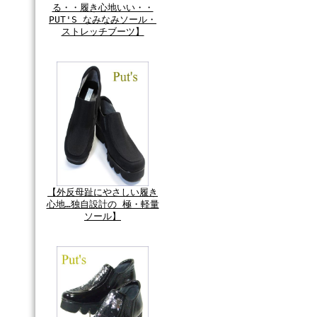
る・・履き心地いい・・
PUT'S なみなみソール・
ストレッチブーツ】
【外反母趾にやさしい履き
心地…独自設計の 極・軽量
ソール】