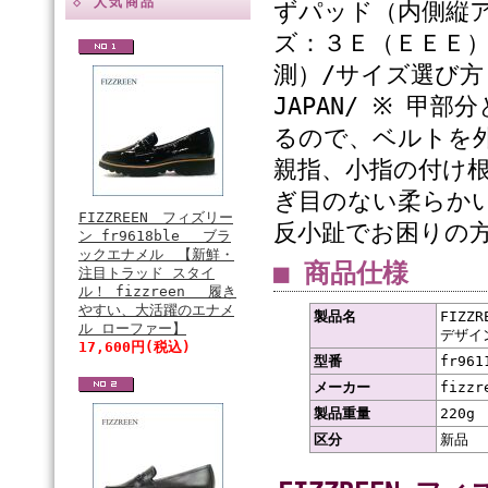
◇ 人気商品
ずパッド（内側縦ア
ズ：３Ｅ（ＥＥＥ）
測）/サイズ選び方：
JAPAN/ ※ 
るので、ベルトを
親指、小指の付け
ぎ目のない柔らか
FIZZREEN フィズリー
反小趾でお困りの
ン fr9618ble ブラ
ックエナメル 【新鮮・
■ 商品仕様
注目トラッド スタイ
ル！ fizzreen 履き
やすい、大活躍のエナメ
製品名
FIZZ
ル ローファー】
デザイ
17,600円(税込)
型番
fr961
メーカー
fizz
製品重量
220g
区分
新品