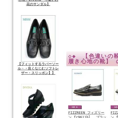
花のサンダル】
◇◆ 【色違いの
履き心地の靴】 
【フィットするラバーソー
ル・・良くなじむソフトレ
ザー・スリッポン】】
FIZZREEN フィズリー
FI
ン fr9611bl ブラッ
ン 