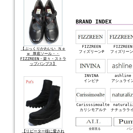
BRAND INDEX
FIZZREEN
FIZZREEN
【ぷっくりかわいい Ｎｅ
フィズリーンP
フィズリーン
ｗ 厚底ソール・・
FIZZREEN・楽々・ストラ
ップパンプス】
INVINA
ashline
インビナ
アシュライ
Carisssimoalte
naturali
カリシモアルテ
ナチュララ
全部見る
パン
【リピーター様に愛され