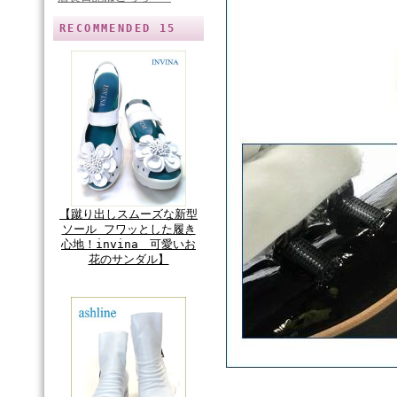
RECOMMENDED 15
【蹴り出しスムーズな新型
ソール フワッとした履き
心地！invina 可愛いお
花のサンダル】