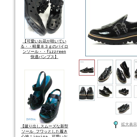
【可愛いお花が咲いてい
る・・軽量８３ｇのパイロ
ンソール・・fizzreen
快適パンプス】
拡大表示
【蹴り出しスムーズな新型
ソール フワッとした履き
心地！invina 可愛いお