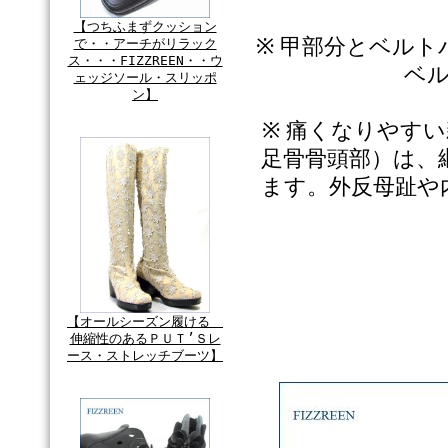
【つちふまずクッション
※ 甲部分とベル
で・・アーチがリラック
ス・・・FIZZREEN・・ウ
ベ
ェッジソール・スリッポ
ン】
※ 痛くなりやす
足骨骨頭部）は、
ます。外反母趾や
【オールシーズン履ける
伸縮性のあるＰＵＴ’Ｓレ
ース・ストレッチブーツ】