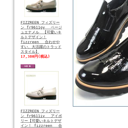
FIZZREEN フィズリー
ン fr9611gy ベージ
ュエナメル 【可愛いキ
ルトデザイン！
fizzreen 合わせや
すい、大活躍のトラッド
スタイル】
17,380円(税込)
FIZZREEN フィズリー
ン fr9611iv アイボ
リー【可愛いキルトデザ
イン！ fizzreen 合