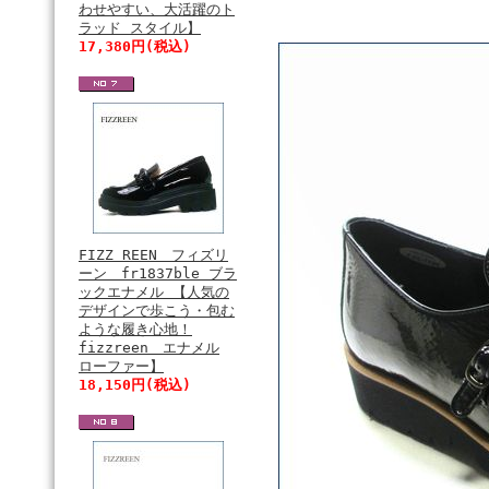
わせやすい、大活躍のト
ラッド スタイル】
17,380円(税込)
FIZZ REEN フィズリ
ーン fr1837ble ブラ
ックエナメル 【人気の
デザインで歩こう・包む
ような履き心地！
fizzreen エナメル
ローファー】
18,150円(税込)