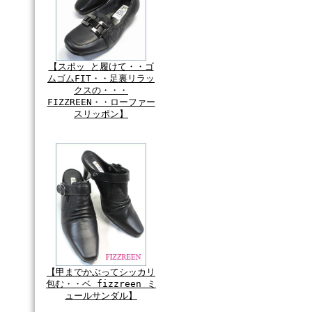
【スポッ と履けて・・ゴ
ムゴムFIT・・足裏リラッ
クスの・・・
FIZZREEN・・ローファー
スリッポン】
【甲までかぶってシッカリ
包む・・ベ fizzreen ミ
ュールサンダル】