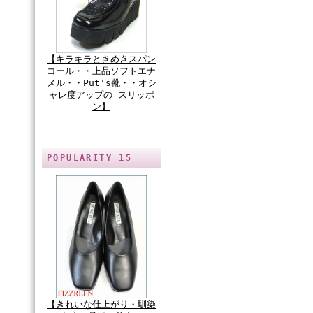
【キラキラときめきスパン
コール・・上品ソフトエナ
メル・・Put's靴・・オシ
ャレ度アップの スリッポ
ン】
POPULARITY 15
【きれいな仕上がり・馴染