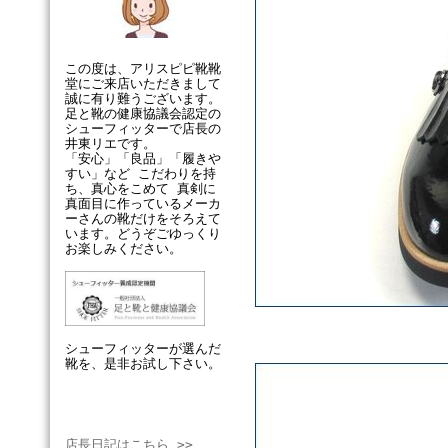
この度は、アリスピピ靴靴
堂にご来店いただきまして
誠に有り難うございます。
足と靴の健康協議会認定の
シューフィッターで店長の
井東リエです。
「安心」「良品」「履きや
すい」など こだわりを持
ち、真心をこめて 真剣に
真面目に作っているメーカ
ーさんの靴だけをそろえて
います。どうぞごゆっくり
お楽しみください。
シューフィッターが選んだ
靴を、是非お試し下さい。
店長日記はこちら >>