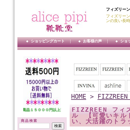
フィズリー
フィズリーン
ンの良い長
◆ ショッピングカート
｜
◆ お客様の声
｜
◆ ショ
HOME
>
FIZZRE
FIZZREEN フ
 ★★ 商品１５０００円以上送料サービス・・ ★★ 代引手数料３００円・
ル 【可愛いキルト
い、大活躍のトラ
商品検索