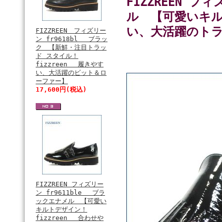
FIZZREEN フ
ル 【可愛いキル
い、大活躍のトラ
FIZZREEN フィズリー
ン fr9618bl ブラッ
ク 【新鮮・注目トラッ
ド スタイル！
fizzreen 履きやす
い、大活躍のビット＆ロ
ーファー】
17,600円(税込)
FIZZREEN フィズリー
ン fr9611ble ブラ
ックエナメル 【可愛い
キルトデザイン！
fizzreen 合わせや