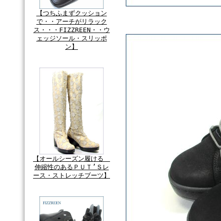
【つちふまずクッション
で・・アーチがリラック
ス・・・FIZZREEN・・ウ
ェッジソール・スリッポ
ン】
【オールシーズン履ける
伸縮性のあるＰＵＴ’Ｓレ
ース・ストレッチブーツ】