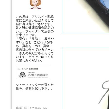
この度は、アリスピピ靴靴
堂にご来店いただきまして
誠に有り難うございます。
足と靴の健康協議会認定の
シューフィッターで店長の
井東リエです。
「安心」「良品」「履きや
すい」など こだわりを持
ち、真心をこめて 真剣に
真面目に作っているメーカ
ーさんの靴だけをそろえて
います。どうぞごゆっくり
お楽しみください。
シューフィッターが選んだ
靴を、是非お試し下さい。
店長日記はこちら >>