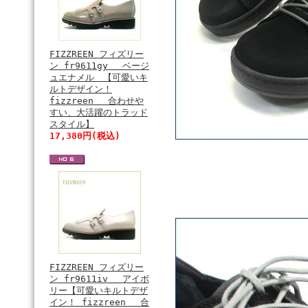
FIZZREEN フィズリー
ン fr9611gy ベージ
ュエナメル 【可愛いキ
ルトデザイン！
fizzreen 合わせや
すい、大活躍のトラッド
スタイル】
17,380円(税込)
FIZZREEN フィズリー
ン fr9611iv アイボ
リー【可愛いキルトデザ
イン！ fizzreen 合