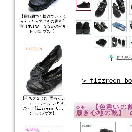
【長時間でも快適でいられ
る・・とっておきの履き心
地 INVINA ななめのベル
ト パンプス 】
拡大表示
> fizzree
【今スグなじむ 柔らかレ
ザーと・・かわいい丸さ
◇◆ 【色違いの
の・・fizzreen リボ
履き心地の靴】 
ン・パンプス】