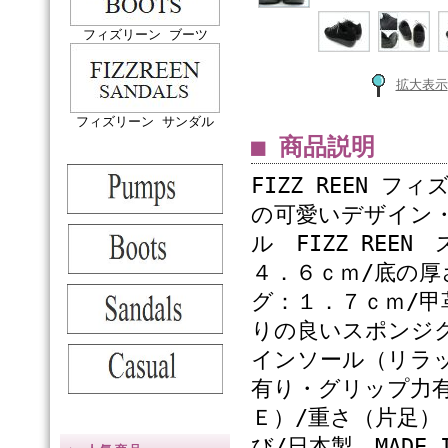
フィズリーン ブーツ
拡大表示
フィズリーン サンダル
■ 商品説明
FIZZ REEN フ
の可愛いデザイン
ル FIZZ REE
４．６ｃｍ/底の厚
グ：１．７ｃｍ/甲
りの良いスポンジ
インソール（リラ
有り・グリップ力有
Ｅ）/重さ（片足）
び/日本製 MADE I