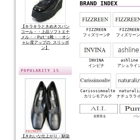
BRAND INDEX
【キラキラときめきスパン
FIZZREEN
FIZZREEN
コール・・上品ソフトエナ
フィズリーンP
フィズリーン
メル・・Put's靴・・オシ
ャレ度アップの スリッポ
ン】
INVINA
ashline
インビナ
アシュライ
POPULARITY 15
Carisssimoalte
naturali
カリシモアルテ
ナチュララ
全部見る
パン
【きれいな仕上がり・馴染