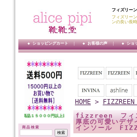
フィズリー
フィズリーン
ンの良い長
◆ ショッピングカート
｜
◆ お客様の声
｜
◆ ショ
HOME
>
FIZZRE
fizzreen フ
★★ 商品１５０００円以上送料サービス・・ ★★ 代引手数料３００円・・
厚底の可愛いデザ
インソール FIZ
商品検索