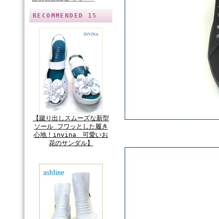
RECOMMENDED 15
【蹴り出しスムーズな新型
ソール フワッとした履き
心地！invina 可愛いお
花のサンダル】