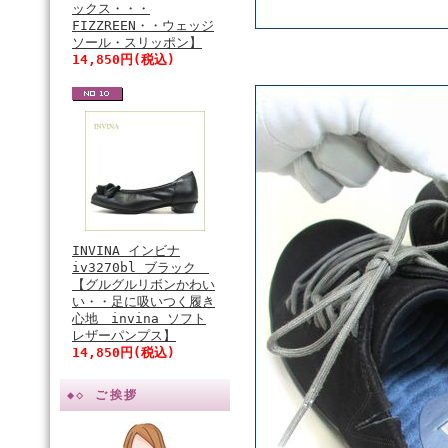
ックス・・・
FIZZREEN・・ウェッジ
ソール・スリッポン】
14,850円(税込)
INVINA インビナ
iv3270bl ブラック
【グルグルリボンかわい
い・・足に吸いつく履き
心地 invina ソフト
レザーパンプス】
14,850円(税込)
◆◇ ご挨拶