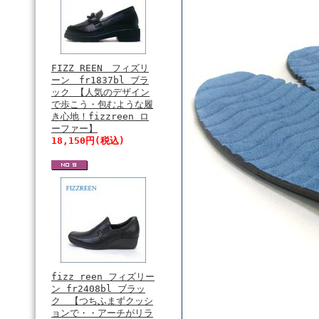
FIZZ REEN フィズリ
ーン fr1837bl ブラ
ック 【人気のデザイン
で歩こう・包むような履
き心地！fizzreen ロ
ーファー】
18,150円(税込)
fizz reen フィズリー
ン fr2408bl ブラッ
ク 【つちふまずクッシ
ョンで・・アーチがリラ