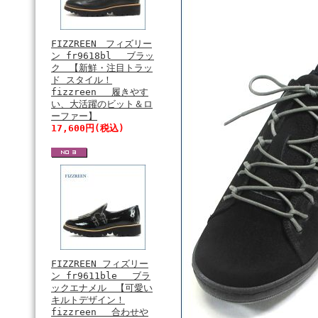
FIZZREEN フィズリー
ン fr9618bl ブラッ
ク 【新鮮・注目トラッ
ド スタイル！
fizzreen 履きやす
い、大活躍のビット＆ロ
ーファー】
17,600円(税込)
FIZZREEN フィズリー
ン fr9611ble ブラ
ックエナメル 【可愛い
キルトデザイン！
fizzreen 合わせや