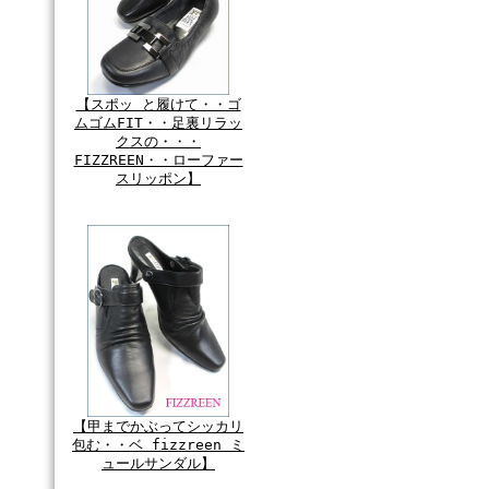
【スポッ と履けて・・ゴ
ムゴムFIT・・足裏リラッ
クスの・・・
FIZZREEN・・ローファー
スリッポン】
【甲までかぶってシッカリ
包む・・ベ fizzreen ミ
ュールサンダル】