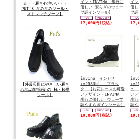
イン・INVINA 歩行に
イン
る・・履き心地いい・・
優しい 安らぎのウェー
優し
PUT'S なみなみソール・
ブ調インソール】
ブ調
ストレッチブーツ】
17,600円(税込)
17
invina インビナ
in
iv2583bl ブラッ
iv
【外反母趾にやさしい履き
ク 【お花レースの可愛
ュ 
心地…独自設計の 極・軽量
いデザイン・INVINA
いデ
ソール】
歩行に優しい ウェーブ
歩行
調やすらぎインソール】
調や
19,800円(税込)
19