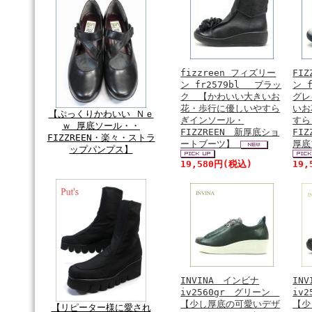
fizzreen フィズリー
FI
ン fr2579bl ブラッ
ン 
ク 【かわいい大きいお
グレ
花・歩行に優しいやすら
いお
【ぷっくりかわいい Ｎｅ
ぎインソール・
すら
ｗ 厚底ソール・・
FIZZREEN 新厚底ショ
FI
FIZZREEN・楽々・ストラ
ートブーツ】
厚
ップパンプス】
19,580円(税込)
19
INVINA インビナ
IN
iv2560gr グリーン
iv
【少し厚底の可愛いデザ
【少
【リピーター様に愛され