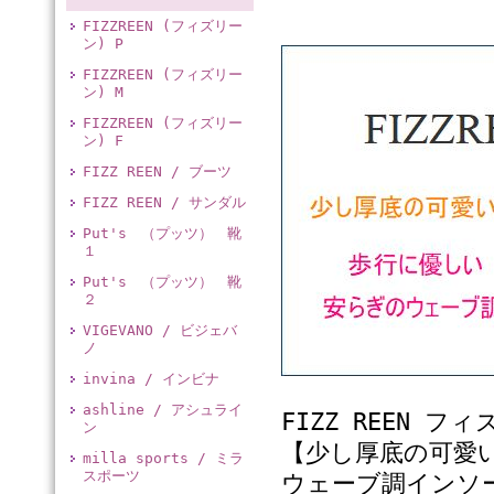
FIZZREEN (フィズリー
ン) P
FIZZREEN (フィズリー
ン) M
FIZZREEN (フィズリー
ン) F
FIZZ REEN / ブーツ
FIZZ REEN / サンダル
Put's （プッツ） 靴
１
Put's （プッツ） 靴
２
VIGEVANO / ビジェバ
ノ
invina / インビナ
ashline / アシュライ
FIZZ REEN 
ン
【少し厚底の可愛
milla sports / ミラ
スポーツ
ウェーブ調インソー