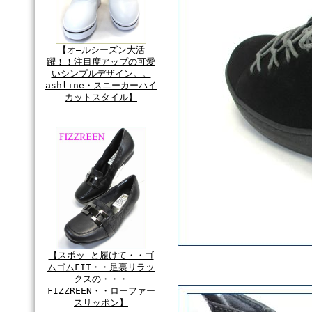
【オ―ルシーズン大活
躍！！注目度アップの可愛
いシンプルデザイン。。
ashline・スニーカーハイ
カットスタイル】
【スポッ と履けて・・ゴ
ムゴムFIT・・足裏リラッ
クスの・・・
FIZZREEN・・ローファー
スリッポン】