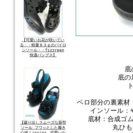
【可愛いお花が咲いてい
る・・軽量８３ｇのパイロ
ンソール・・fizzreen
快適パンプス】
底
底の
ベロ部分の裏素材
インソール：
底材：合成ゴ
【蹴り出しスムーズな新型
丸ひも
ソール フワッとした履き
心地！invina 可愛いお