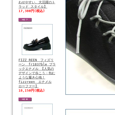
わせやすい、大活躍のト
ラッド スタイル】
17,380円(税込)
FIZZ REEN フィズリ
ーン fr1837ble ブラ
ックエナメル 【人気の
デザインで歩こう・包む
ような履き心地！
fizzreen エナメル
ローファー】
18,150円(税込)