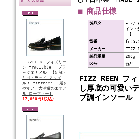
◇ 人気商品
■ 商品仕様
製品名
FIZZ
イン・
ー】
型番
fr257
メーカー
FIZZ
製品重量
260g
FIZZREEN フィズリー
区分
新品
ン fr9618ble ブラ
ックエナメル 【新鮮・
FIZZ REEN 
注目トラッド スタイ
ル！ fizzreen 履き
し厚底の可愛い
やすい、大活躍のエナメ
ル ローファー】
ブ調インソール F
17,600円(税込)