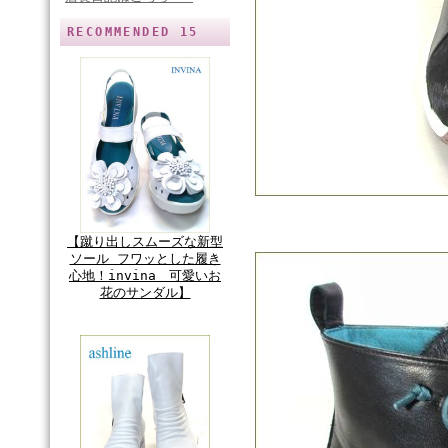
RECOMMENDED 15
【蹴り出しスムーズな新型
ソール フワッとした履き
心地！invina 可愛いお
花のサンダル】