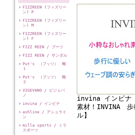
FIZZREEN (フィズリー
ン) P
FIZZREEN (フィズリー
ン) M
FIZZREEN (フィズリー
ン) F
FIZZ REEN / ブーツ
FIZZ REEN / サンダル
Put's （プッツ） 靴
１
Put's （プッツ） 靴
２
VIGEVANO / ビジェバ
ノ
invina インビ
invina / インビナ
素材！INVINA
ashline / アシュライ
ル】
ン
milla sports / ミラ
スポーツ