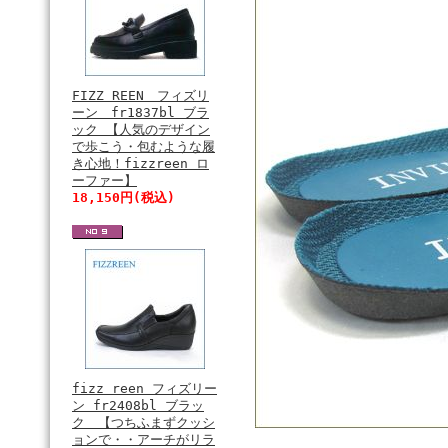
FIZZ REEN フィズリ
ーン fr1837bl ブラ
ック 【人気のデザイン
で歩こう・包むような履
き心地！fizzreen ロ
ーファー】
18,150円(税込)
fizz reen フィズリー
ン fr2408bl ブラッ
ク 【つちふまずクッシ
ョンで・・アーチがリラ