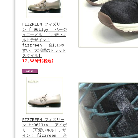
FIZZREEN フィズリー
ン fr9611gy ベージ
ュエナメル 【可愛いキ
ルトデザイン！
fizzreen 合わせや
すい、大活躍のトラッド
スタイル】
17,380円(税込)
FIZZREEN フィズリー
ン fr9611iv アイボ
リー【可愛いキルトデザ
イン！ fizzreen 合