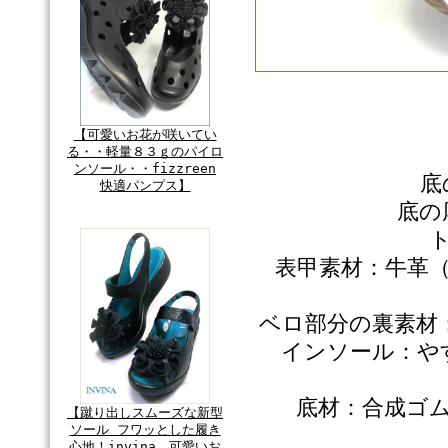
【可愛いお花が咲いてい
る・・軽量８３ｇのパイロ
ンソール・・fizzreen
底
快適パンプス】
底の
表甲素材：牛革
ベロ部分の裏素材
インソール：や
底材：合成ゴ
【蹴り出しスムーズな新型
ソール フワッとした履き
心地！invina 可愛いお