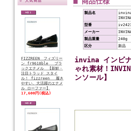
■ 商品仕様
◇ 人気商品
製品名
invi
INV
型番
iv242
メーカー
INVIN
製品重量
240g
区分
新品
invina イン
FIZZREEN フィズリー
ン fr9618ble ブラ
ゃれ素材！INV
ックエナメル 【新鮮・
注目トラッド スタイ
ンソール】
ル！ fizzreen 履き
やすい、大活躍のエナメ
ル ローファー】
17,600円(税込)