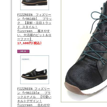
FIZZREEN フィズリー
ン fr9618bl ブラッ
ク 【新鮮・注目トラッ
ド スタイル！
fizzreen 履きやす
い、大活躍のビット＆ロ
ーファー】
17,600円(税込)
FIZZREEN フィズリー
ン fr9611ble ブラ
ックエナメル 【可愛い
キルトデザイン！
fizzreen 合わせや