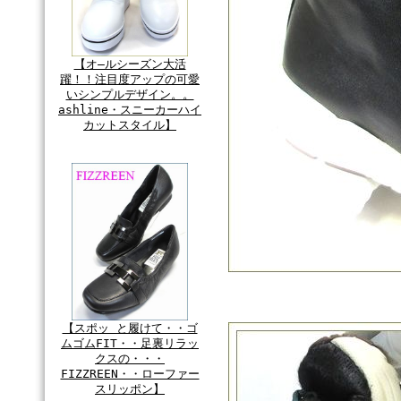
【オ―ルシーズン大活
躍！！注目度アップの可愛
いシンプルデザイン。。
ashline・スニーカーハイ
カットスタイル】
【スポッ と履けて・・ゴ
ムゴムFIT・・足裏リラッ
クスの・・・
FIZZREEN・・ローファー
スリッポン】