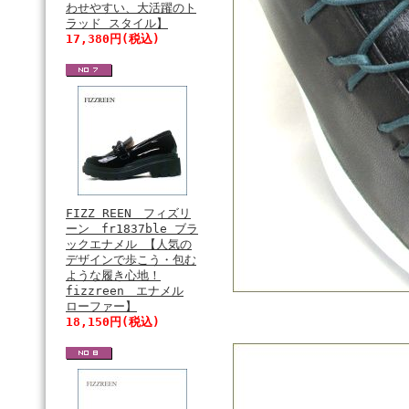
わせやすい、大活躍のト
ラッド スタイル】
17,380円(税込)
FIZZ REEN フィズリ
ーン fr1837ble ブラ
ックエナメル 【人気の
デザインで歩こう・包む
ような履き心地！
fizzreen エナメル
ローファー】
18,150円(税込)