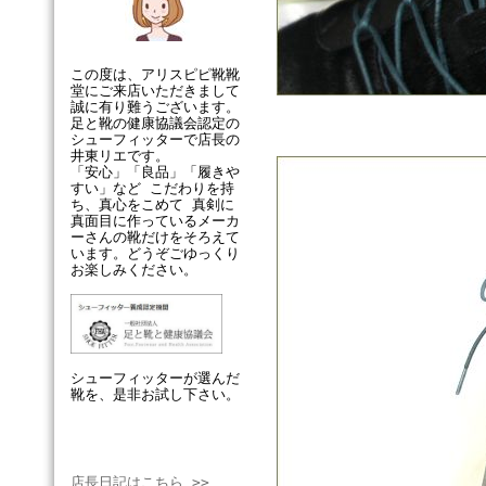
この度は、アリスピピ靴靴
堂にご来店いただきまして
誠に有り難うございます。
足と靴の健康協議会認定の
シューフィッターで店長の
井東リエです。
「安心」「良品」「履きや
すい」など こだわりを持
ち、真心をこめて 真剣に
真面目に作っているメーカ
ーさんの靴だけをそろえて
います。どうぞごゆっくり
お楽しみください。
シューフィッターが選んだ
靴を、是非お試し下さい。
店長日記はこちら >>