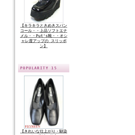
【キラキラときめきスパン
コール・・上品ソフトエナ
メル・・Put's靴・・オシ
ャレ度アップの スリッポ
ン】
POPULARITY 15
【きれいな仕上がり・馴染