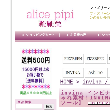
フィズリー
フィズリーン
ンの良い長
◆ ショッピングカート
｜
◆ お客様の声
｜
◆ ショ
HOME
>
invina
invina イン
★★ 商品１５０００円以上送料サービス・・ ★★ 代引手数料３００円・・
ゃれ素材！INVI
ソール】
商品検索