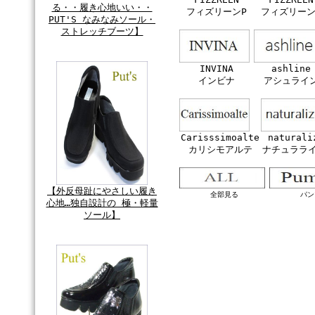
る・・履き心地いい・・
フィズリーンP
フィズリーン
PUT'S なみなみソール・
ストレッチブーツ】
INVINA
ashline
インビナ
アシュライ
Carisssimoalte
naturali
カリシモアルテ
ナチュララ
【外反母趾にやさしい履き
全部見る
パン
心地…独自設計の 極・軽量
ソール】