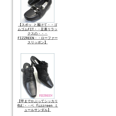
【スポッ と履けて・・ゴ
ムゴムFIT・・足裏リラッ
クスの・・・
FIZZREEN・・ローファー
スリッポン】
【甲までかぶってシッカリ
包む・・ベ fizzreen ミ
ュールサンダル】