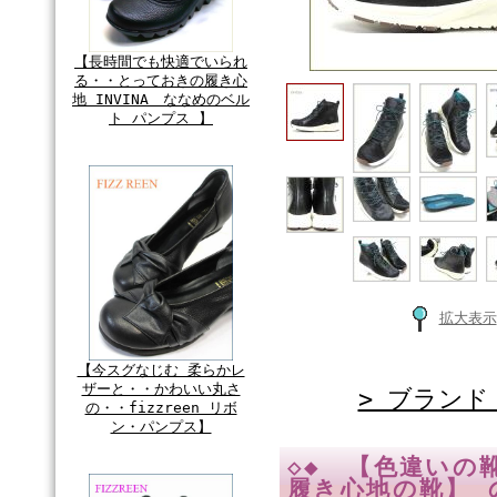
【長時間でも快適でいられ
る・・とっておきの履き心
地 INVINA ななめのベル
ト パンプス 】
拡大表示
【今スグなじむ 柔らかレ
ザーと・・かわいい丸さ
> ブランド
の・・fizzreen リボ
ン・パンプス】
◇◆ 【色違いの
履き心地の靴】 