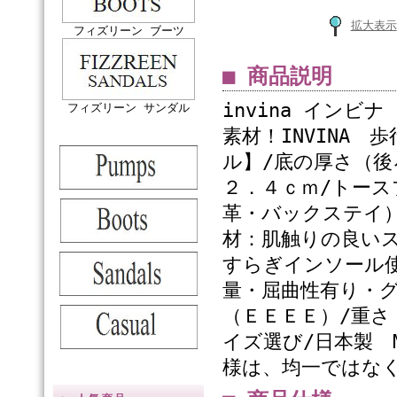
拡大表示
フィズリーン ブーツ
■ 商品説明
invina インビ
フィズリーン サンダル
素材！INVINA
ル】/底の厚さ（後
２．４ｃｍ/トース
革・バックステイ
材：肌触りの良い
すらぎインソール
量・屈曲性有り・グ
（ＥＥＥＥ）/重さ
イズ選び/日本製 M
様は、均一ではなく