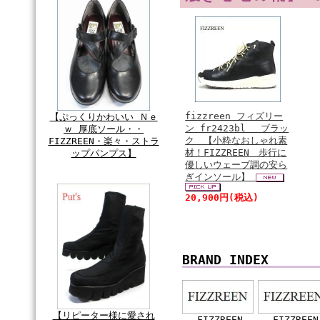
fizzreen フィズリー
【ぷっくりかわいい Ｎｅ
ン fr2423bl ブラッ
ｗ 厚底ソール・・
ク 【小粋なおしゃれ素
FIZZREEN・楽々・ストラ
材！FIZZREEN 歩行に
ップパンプス】
優しいウェーブ調の安ら
ぎインソール】
20,900円(税込)
BRAND INDEX
【リピーター様に愛され
FIZZREEN
FIZZREEN